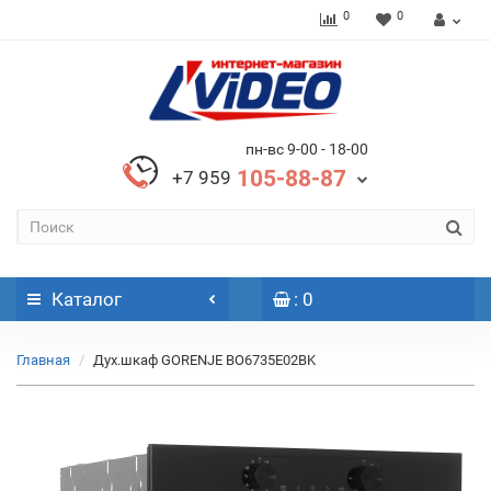
0
0
пн-вс 9-00 - 18-00
105-88-87
+7 959
Каталог
: 0
Главная
Дух.шкаф GORENJE BO6735E02BK