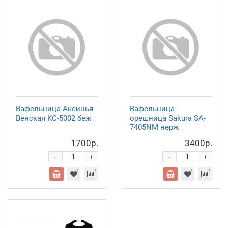
Вафельница Аксинья
Вафельница-
Венская KC-5002 беж
орешница Sakura SA-
7405NM нерж
1700р.
3400р.
-
-
+
+