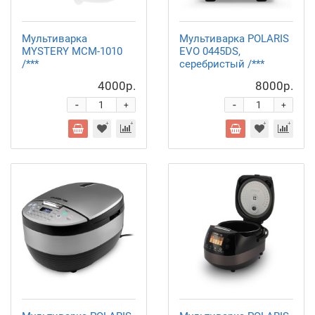
Мультиварка
Мультиварка POLARIS
MYSTERY MCM-1010
EVO 0445DS,
/***
серебристый /***
4000р.
8000р.
-
-
+
+