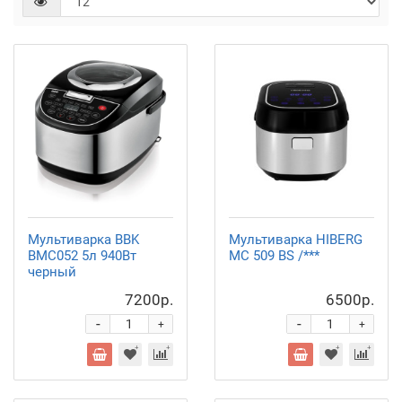
Мультиварка BBK
Мультиварка HIBERG
BMC052 5л 940Вт
MC 509 BS /***
черный
7200р.
6500р.
-
-
+
+