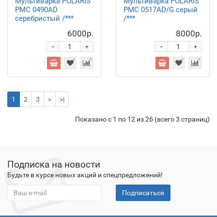
Мультиварка POLARIS
Мультиварка POLARIS
PMC 0490AD
PMC 0517AD/G серый
серебристый /***
/***
6000р.
8000р.
-
-
+
+
1
2
3
>
>|
Показано с 1 по 12 из 26 (всего 3 страниц)
Подписка на новости
Будьте в курсе новых акций и спецпредложений!
Подписаться