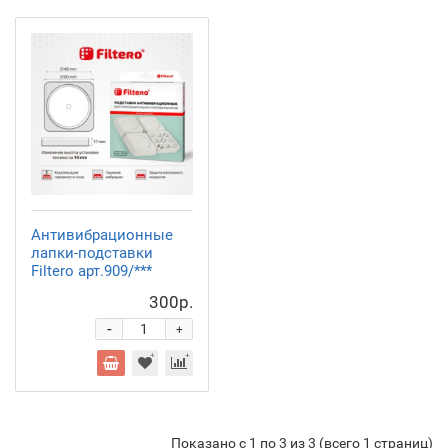
Антивибрационные
лапки-подставки
Filtero арт.909/***
300р.
-
+
Показано с 1 по 3 из 3 (всего 1 страниц)