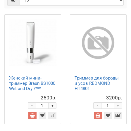
Женский мини-
Триммер для бороды
триммер Braun BS1000
и усов REDMOND
Wet and Dry /***
HT4801
2500р.
3200р.
-
-
+
+