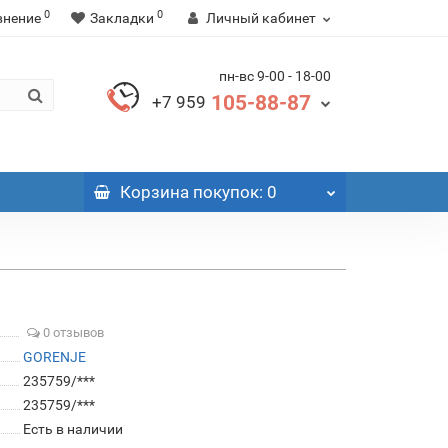
0
0
внение
Закладки
Личный кабинет
пн-вс 9-00 - 18-00
105-88-87
+7 959
Корзина
покупок
: 0
0 отзывов
GORENJE
235759/***
235759/***
Есть в наличии