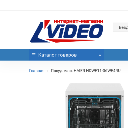
Вез
Каталог
товаров
Главная
Посуд.маш. HAIER HDWE11-36WE4RU