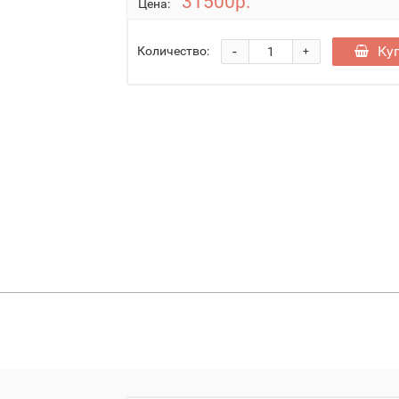
31500р.
Цена:
-
Ку
Количество:
+