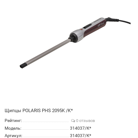
Щипцы POLARIS PHS 2095K /К*
Рейтинг:
0 отзывов
Модель:
314037/К*
Артикул:
314037/К*