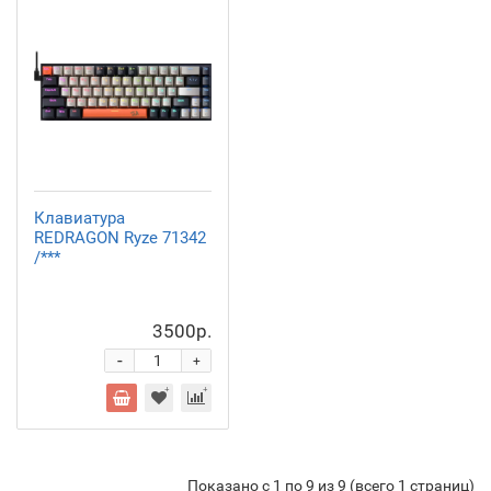
Клавиатура
REDRAGON Ryze 71342
/***
3500р.
-
+
Показано с 1 по 9 из 9 (всего 1 страниц)