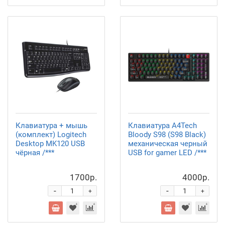
Клавиатура + мышь
Клавиатура A4Tech
(комплект) Logitech
Bloody S98 (S98 Black)
Desktop MK120 USB
механическая черный
чёрная /***
USB for gamer LED /***
1700р.
4000р.
-
-
+
+