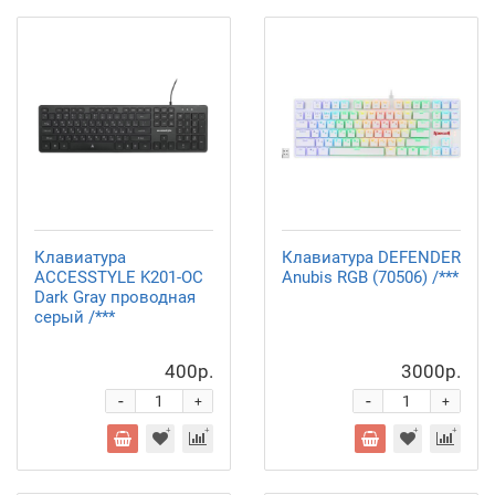
Клавиатура
Клавиатура DEFENDER
ACCESSTYLE K201-OC
Anubis RGB (70506) /***
Dark Gray проводная
серый /***
400р.
3000р.
-
-
+
+