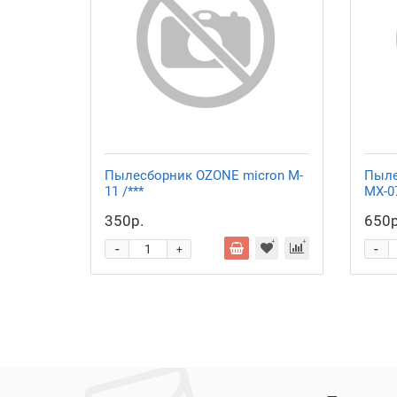
Пылесборник OZONE micron M-
Пыле
11 /***
MX-07
350р.
650р
-
-
+