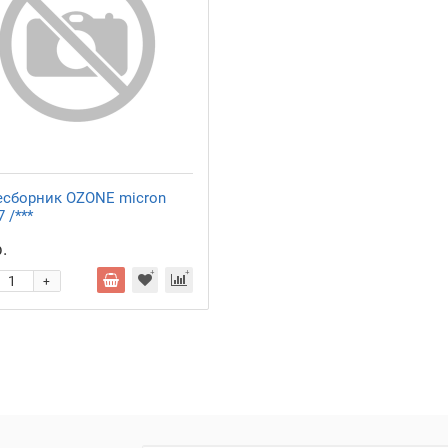
сборник OZONE micron
 /***
.
+