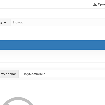
Сра
де
ртировка: