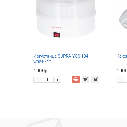
Йогуртница SUPRA YGS-104
Кекс
white /***
1000р.
1000
-
-
+